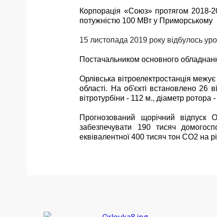
Корпорація «Союз» протягом 2018-201
потужністю 100 МВт у Приморському
15 листопада 2019
року
відбулось уро
П
остачальником основного обладнан
Орлівська вітроелектростанція межу
області.
На об'єкті встановлено 26 в
вітротурбіни
-
112 м
.
, діаметр ротора
-
Прогнозований щорічний відпуск 
забезпечувати 190 тисяч домогоспо
еквівалент
ної
400 тисяч тон СО2 на рі