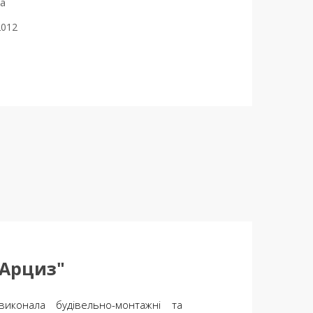
на
2012
-Арциз"
иконала будівельно-монтажні та