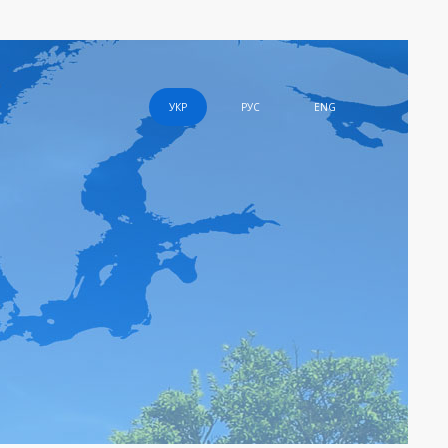
УКР
РУС
ENG