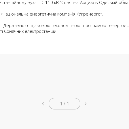
станційному вузлі ПС 110 кВ "Сонячна-Арциз» в Одеській облас
«Національна енергетична компанія «Укренерго».
о Державною цільовою економічною програмою енергоефе
і Сонячних електростанцій.
1 / 1