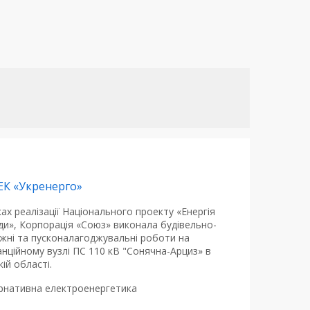
ЕК «Укренерго»
ах реалізації Національного проекту «Енергія
ди», Корпорація «Союз» виконала будівельно-
жні та пусконалагоджувальні роботи на
нційному вузлі ПС 110 кВ "Сонячна-Арциз» в
ій області.
рнативна електроенергетика