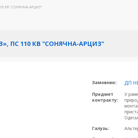
 110 КВ "СОНЯЧНА-АРЦИЗ"
З», ПС 110 КВ "СОНЯЧНА-АРЦИЗ"
Замовник:
ДП Н
Предмет
У рамк
контракту:
приро
монта
приста
Одеськ
Галузь:
Альте