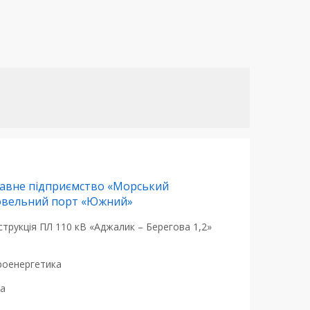
авне підприємство «Морський
овельний порт «Южний»
трукція ПЛ 110 кВ «Аджалик – Берегова 1,2»
роенергетика
на