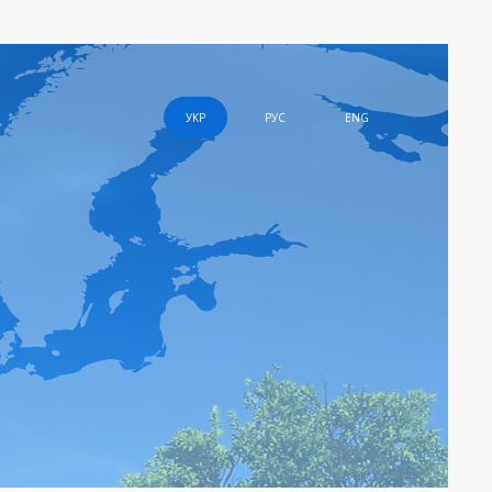
УКР
РУС
ENG