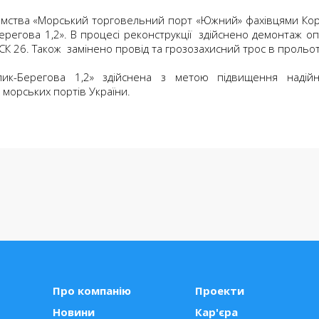
мства «Морський торговельний порт «Южний» фахівцями Кор
Берегова 1,2». В процесі реконструкції здійснено демонтаж о
СК 26. Також замінено провід та грозозахисний трос в прольот
ик-Берегова 1,2» здійснена з метою підвищення надійно
морських портів України.
Про компанію
Проекти
Новини
Кар'єра