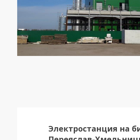
Электростанция на би
Переяслав-Хмельниц