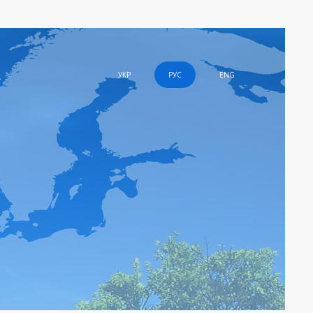
УКР
РУС
ENG