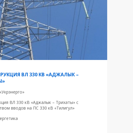
РУКЦИЯ ВЛ 330 КВ «АДЖАЛЫК –
Ы»
«Укрэнерго»
кция ВЛ 330 кВ «Аджалык – Трихаты» с
твом вводов на ПС 330 кВ «Тилигул»
ергетика