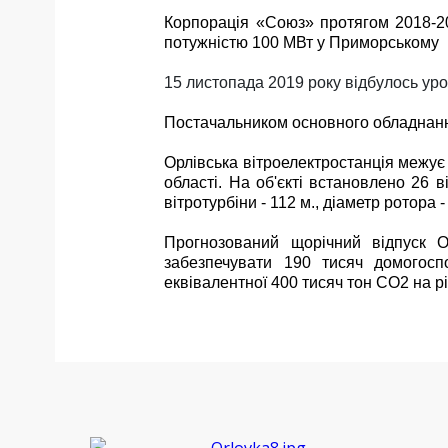
Корпорація «Союз» протягом 2018-201
потужністю 100 МВт у Приморському
15 листопада 2019
року
відбулось уро
П
остачальником основного обладнан
Орлівська вітроелектростанція межу
області.
На об'єкті встановлено 26 в
вітротурбіни
-
112 м
.
, діаметр ротора
-
Прогнозований щорічний відпуск 
забезпечувати 190 тисяч домогоспо
еквівалент
ної
400 тисяч тон СО2 на рі