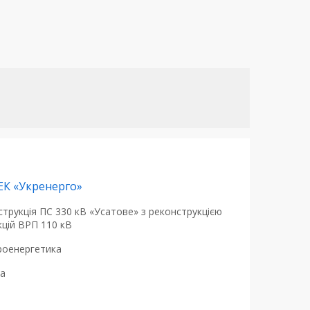
ЕК «Укренерго»
трукція ПС 330 кВ «Усатове» з реконструкцією
кцій ВРП 110 кВ
роенергетика
на