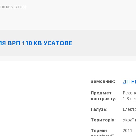
 110 КВ УСАТОВЕ
ИЯ ВРП 110 КВ УСАТОВЕ
Замовник:
ДП Н
Предмет
Реконс
контракту:
1-3 се
Галузь:
Елект
Територія:
Украї
Термін
2011