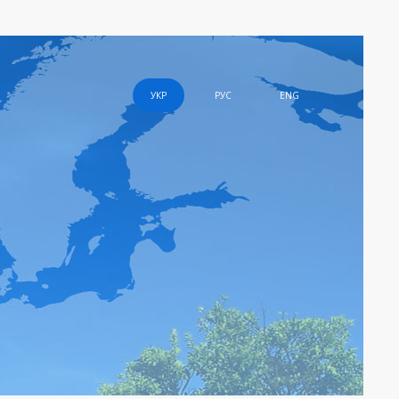
УКР
РУС
ENG