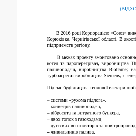
(ВІДХ
В 2016 році Корпорацією «Союз» виконан
Корюківка, Чернігівської області. В якос
підприємств регіону.
В межах проекту змонтовано основне теп
котел та пароперегрівач, виробництва
Th
паливоподачі, виробництва
Bioflame
; н
турбоагрегат виробництва
Siemens
, з ген
Під час будівництва теплової електричної
– системи «рухома підлога»,
– конвеєрів паливоподачі,
– вібросита та витратного бункера,
– двох топок з газоходами,
– дуттєвих вентиляторів та повітропроводі
– живильників палива,