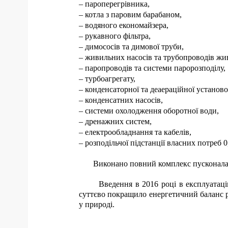
– пароперегрівника,
– котла з паровим барабаном,
– водяного економайзера,
– рукавного фільтра,
– димососів та димової труби,
– живильних насосів та трубопроводів жи
– паропроводів та системи паророзподілу,
– турбоагрегату,
– конденсаторної та деаераційної установо
– конденсатних насосів,
– системи охолодження оборотної води,
– дренажних систем,
– електрообладнання та кабелів,
– розподільчої підстанції власних потреб 0
Виконано повний комплекс пусконалаго
Введення в 2016 році в експлуатацію ел
суттєво покращило енергетичний баланс р
у природі.