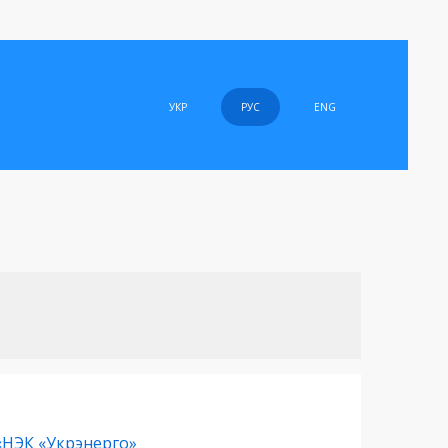
УКР
РУС
ENG
«НЭК «Укрэнерго»