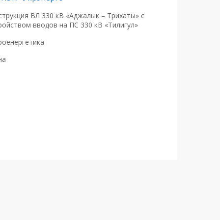
струкция ВЛ 330 кВ «Аджалык – Трихаты» с
ройством вводов на ПС 330 кВ «Тилигул»
роенергетика
на